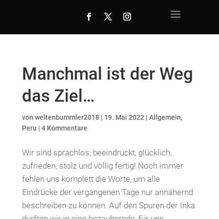
Manchmal ist der Weg
das Ziel…
von
weltenbummler2018
|
19. Mai 2022
|
Allgemein
,
Peru
|
4 Kommentare
Wir sind sprachlos, beeindruckt, glücklich,
zufrieden, stolz und völlig fertig! Noch immer
fehlen uns komplett die Worte, um alle
Eindrücke der vergangenen Tage nur annähernd
beschreiben zu können. Auf den Spuren der Inka
durften wir in eine bezaubernde, für uns