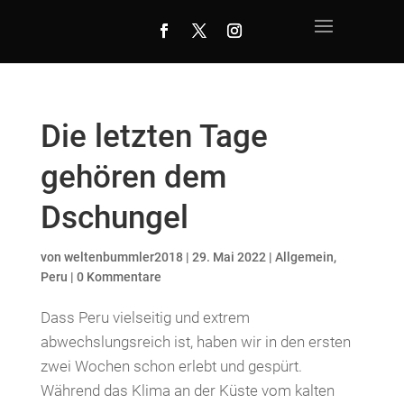
Die letzten Tage
gehören dem
Dschungel
von
weltenbummler2018
|
29. Mai 2022
|
Allgemein
,
Peru
|
0 Kommentare
Dass Peru vielseitig und extrem
abwechslungsreich ist, haben wir in den ersten
zwei Wochen schon erlebt und gespürt.
Während das Klima an der Küste vom kalten