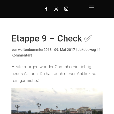
Etappe 9 – Check ✅
von
weltenbummler2018
|
09. Mai 2017
|
Jakobsweg
|
4
Kommentare
Heute morgen war der Caminho ein richtig
fieses A…loch. Da half auch dieser Anblick so
rein gar nichts: