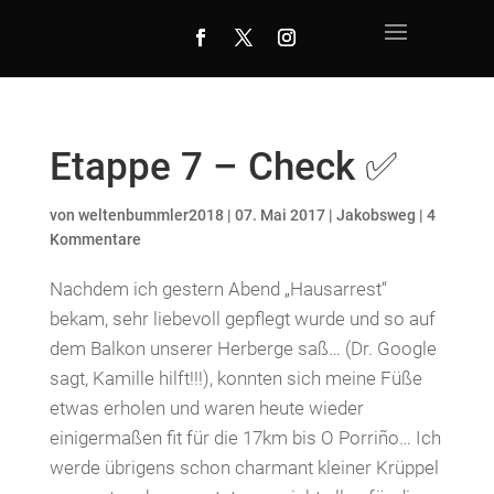
Etappe 7 – Check ✅
von
weltenbummler2018
|
07. Mai 2017
|
Jakobsweg
|
4
Kommentare
Nachdem ich gestern Abend „Hausarrest“
bekam, sehr liebevoll gepflegt wurde und so auf
dem Balkon unserer Herberge saß… (Dr. Google
sagt, Kamille hilft!!!), konnten sich meine Füße
etwas erholen und waren heute wieder
einigermaßen fit für die 17km bis O Porriño… Ich
werde übrigens schon charmant kleiner Krüppel