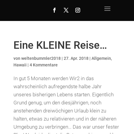
Eine KLEINE Reise…
von
weltenbummler2018
|
27. Apr. 2018
|
Allgemein
,
Hawaii
|
4 Kommentare
In gut 5 Monaten werden Wir2 in das
wahrscheinlich aufregendste halbe Jahr
unseres bisherigen Lebens starten. Eigentlich
Grund genug, um den diesjährigen, noch
anstehenden dreiwöchigen Urlaub klein zu
halten, etwas zu relativieren und in der näheren
Umgebung zu verbringen… Das war unser fester