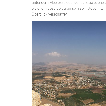
unter dem Meeresspiegel der tiefstgelegene
welchem Jesu gelaufen sein soll, steuern wi
Überblick verschaffen!