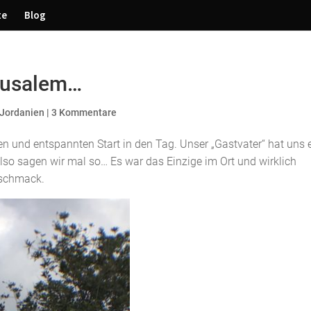
te
Blog
rusalem…
 Jordanien
|
3 Kommentare
en und entspannten Start in den Tag. Unser „Gastvater“ hat uns 
lso sagen wir mal so… Es war das Einzige im Ort und wirklich
eschmack.