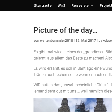
Startseite
Wir2
Reiseziele
Projek
Picture of the day…
von
weltenbummler2018
|
12. Mai 2017
|
Jakobs
Es gibt mal wieder eines der „grandiosen Bilde
gelernt, aus allem das Beste zu machen! Als
Es wird erzählt, es soll in Santiago eine wun
Tränen ausbrechen sollte wenn er nach endl
WIR hatten das „unwahrscheinliche Glück“, 
jemand sehr gut mit uns … weil nämlich dies