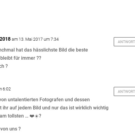
r2018
am 13. Mai 2017 um 7:34
ANTWORT
chmal hat das hässlichste Bild die beste
bleibt für immer ??
ch ?
m 6:02
ANTWORT
 von untalentierten Fotografen und dessen
ihr auf jedem Bild und nur das ist wirklich wichtig
 am tollsten … ❤️☀️?
 von uns ?