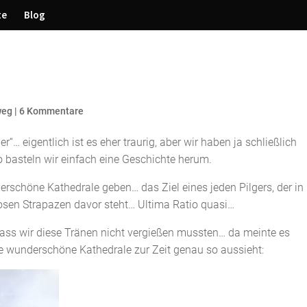
te
Blog
weg
|
6 Kommentare
r“… eigentlich ist es eher traurig, aber wir haben ja schließlich
o basteln wir einfach eine Geschichte herum.
derschöne Kathedrale geben… das Ziel eines jeden Pilgers, der in
osen Strapazen davor steht… Ultima Ratio quasi…
dass wir diese Tränen nicht vergießen mussten… da meinte es
e wunderschöne Kathedrale zur Zeit genau so aussieht: