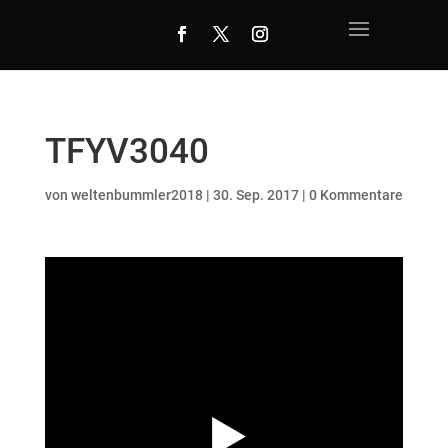
TFYV3040
von
weltenbummler2018
|
30. Sep. 2017
|
0 Kommentare