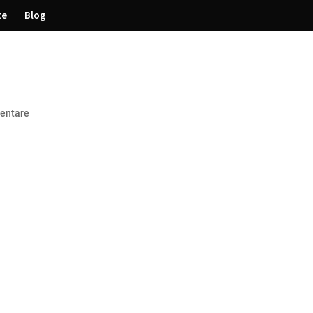
te
Blog
entare