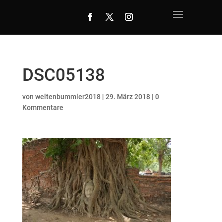
DSC05138
von
weltenbummler2018
|
29. März 2018
|
0
Kommentare