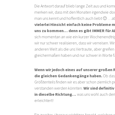
Die Antwort darauf blieb lange Zeit aus und komm
merken wir, dass mit den Monaten irgendwie doch
man uns kennt und hoffentlich auch liebt 🙂 …a
vielerlei Hinsicht einfach keine Probleme m
uns zu kommen… denn es gibt IMMER für A
sich momentan an wie ein kurzer Wochenendtrip
wir nur schwer realisieren, dass wir verreisen. W
anderen Welt als die uns Vertraute, aber greife
gleichermaßen haben und nur schwer in Worte f
Wenn wir jedoch eines auf unserer großen R
die gleichen Gedankengänge haben.
Ob das
Größtenteils finden wir es aber schon ziemlich pr
verstanden werden könnten.
Wir sind definiti
in dieselbe Richtung…
was uns wohl auch den 
erleichtert!
Ein zweiter, überaus wichtiger Aspekt, welche