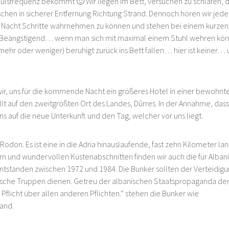
Pulsfrequenz bekommt 🙂 Wir liegen im Bett, versuchen zu schlafen, 
tschen in sicherer Entfernung Richtung Strand. Dennoch hören wir jede
er Nacht Schritte wahrnehmen zu können und stehen bei einem kurzen
t. Beängstigend… wenn man sich mit maximal einem Stuhl wehren kön
(mehr oder weniger) beruhigt zurück ins Bett fallen… hier ist keiner…
ir, uns für die kommende Nacht ein größeres Hotel in einer bewohnt
lt auf den zweitgrößten Ort des Landes, Dûrres. In der Annahme, dass
uns auf die neue Unterkunft und den Tag, welcher vor uns liegt.
Rodon. Es ist eine in die Adria hinauslaufende, fast zehn Kilometer la
ern und wundervollen Küstenabschnitten finden wir auch die für Alban
tstanden zwischen 1972 und 1984. Die Bunker sollten der Verteidig
ndische Truppen dienen. Getreu der albanischen Staatspropaganda de
 Pflicht über allen anderen Pflichten.“ stehen die Bunker wie
and.