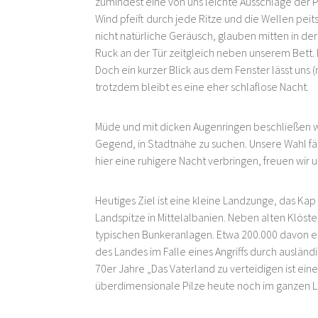
zumindest eine von uns leichte Ausschläge der 
Wind pfeift durch jede Ritze und die Wellen pei
nicht natürliche Geräusch, glauben mitten in d
Ruck an der Tür zeitgleich neben unserem Bet
Doch ein kurzer Blick aus dem Fenster lässt uns 
trotzdem bleibt es eine eher schlaflose Nacht.
Müde und mit dicken Augenringen beschließen w
Gegend, in Stadtnähe zu suchen. Unsere Wahl fäl
hier eine ruhigere Nacht verbringen, freuen wir 
Heutiges Ziel ist eine kleine Landzunge, das Kap 
Landspitze in Mittelalbanien. Neben alten Klöst
typischen Bunkeranlagen. Etwa 200.000 davon en
des Landes im Falle eines Angriffs durch auslä
70er Jahre „Das Vaterland zu verteidigen ist eine
überdimensionale Pilze heute noch im ganzen L