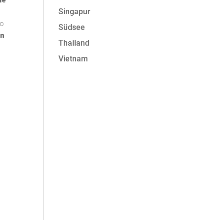
Singapur
to
Südsee
en
Thailand
Vietnam
,
l