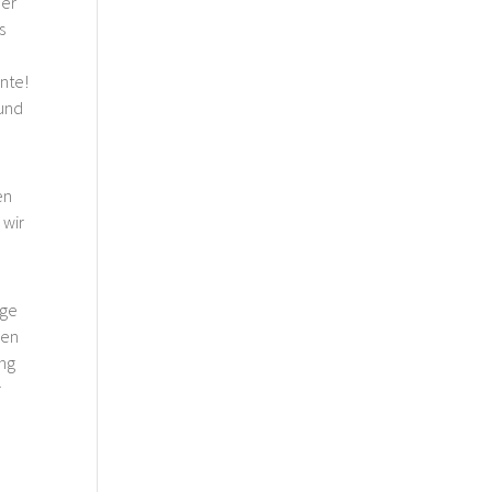
der
s
nte!
 und
en
 wir
nge
ien
ung
r