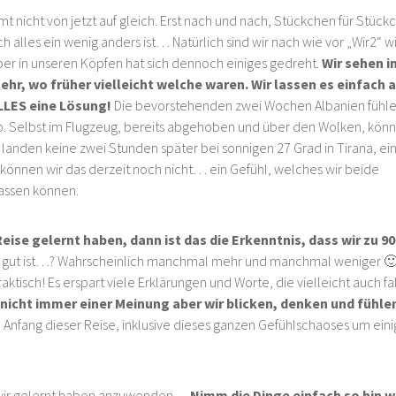
t nicht von jetzt auf gleich. Erst nach und nach, Stückchen für Stück
 alles ein wenig anders ist… Natürlich sind wir nach wie vor „Wir2“ w
ber in unseren Köpfen hat sich dennoch einiges gedreht.
Wir sehen i
ehr, wo früher vielleicht welche waren. Wir lassen es einfach 
LLES eine Lösung!
Die bevorstehenden zwei Wochen Albanien fühl
. Selbst im Flugzeug, bereits abgehoben und über den Wolken, kön
ir landen keine zwei Stunden später bei sonnigen 27 Grad in Tirana, ei
n können wir das derzeit noch nicht… ein Gefühl, welches wir beide
assen können.
eise gelernt haben, dann ist das die Erkenntnis, dass wir zu 9
 gut ist…? Wahrscheinlich manchmal mehr und manchmal weniger 
aktisch! Es erspart viele Erklärungen und Worte, die vielleicht auch fa
v nicht immer einer Meinung aber wir blicken, denken und fühlen
Anfang dieser Reise, inklusive dieses ganzen Gefühlschaoses um ein
n wir gelernt haben anzuwenden…
Nimm die Dinge einfach so hin w