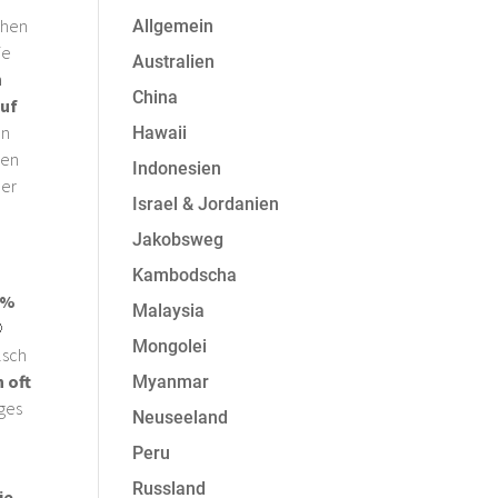
chen
Allgemein
ie
Australien
n
China
auf
en
Hawaii
nen
Indonesien
ner
Israel & Jordanien
Jakobsweg
Kambodscha
0%
Malaysia

Mongolei
lsch
 oft
Myanmar
iges
Neuseeland
Peru
Russland
ie