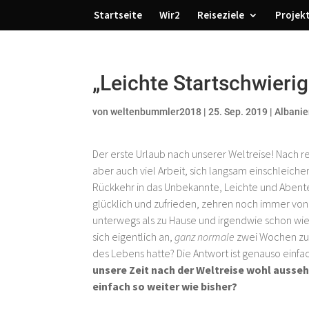
Startseite
Wir2
Reiseziele
Projek
„Leichte Startschwierig
von
weltenbummler2018
|
25. Sep. 2019
|
Albani
Der erste Urlaub nach unserer Weltreise! Nach r
aber auch viel Arbeit, sich langsam einschlei
Rückkehr in das Unbekannte, Leichte und Abente
glücklich und zufrieden, zehren noch immer von
unterwegs als zu Hause und irgendwie schon wied
sich eigentlich an,
ganz normale
zwei Wochen zu 
des Lebens hatte? Die Antwort ist genauso einfac
unsere Zeit nach der Weltreise wohl ausse
einfach so weiter wie bisher?